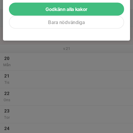
Fre
Godkänn alla kakor
18
Lör
Bara nödvändiga
19
Sön
v.21
20
Mån
21
Tis
22
Ons
23
Tor
24