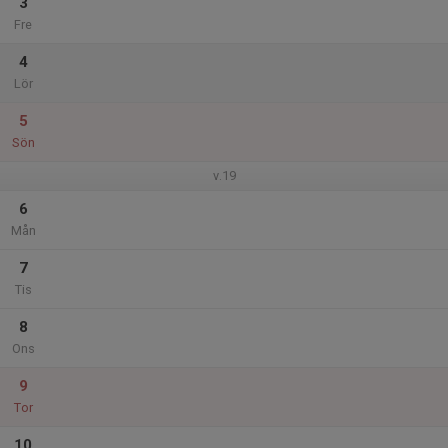
3
Fre
4
Lör
5
Sön
v.19
6
Mån
7
Tis
8
Ons
9
Tor
10