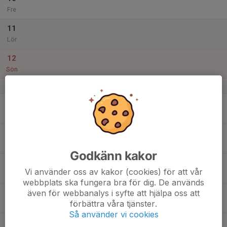
Fre
11
Lör
12
Sön
v.20
13
Mån
14
Tis
Godkänn kakor
15
Vi använder oss av kakor (cookies) för att vår
Ons
webbplats ska fungera bra för dig. De används
även för webbanalys i syfte att hjälpa oss att
16
förbättra våra tjänster.
Tor
Så använder vi cookies
17