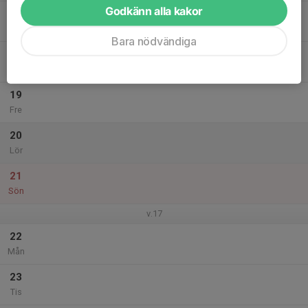
Godkänn alla kakor
17
Ons
Bara nödvändiga
18
Tor
19
Fre
20
Lör
21
Sön
v.17
22
Mån
23
Tis