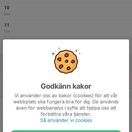
10
Ons
11
Tor
12
Fre
13
Lör
14
Sön
Godkänn kakor
v.16
Vi använder oss av kakor (cookies) för att vår
webbplats ska fungera bra för dig. De används
15
även för webbanalys i syfte att hjälpa oss att
Mån
förbättra våra tjänster.
Så använder vi cookies
16
Tis