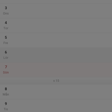
3
Ons
4
Tor
5
Fre
6
Lör
7
Sön
v.15
8
Mån
9
Tis