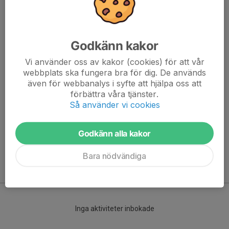
Godkänn kakor
Vi använder oss av kakor (cookies) för att vår
webbplats ska fungera bra för dig. De används
även för webbanalys i syfte att hjälpa oss att
Här hamnar automatiskt de senaste nyheterna på hemsidan. För
förbättra våra tjänster.
att kunna börja administrera hemsidan loggar du in högst upp till
Så använder vi cookies
höger.
Godkänn alla kakor
/Svenskalag.se
Bara nödvändiga
Kommande aktiviteter
Inga aktiviteter inbokade