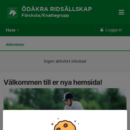
ÖDÅKRA RIDSÄLLSKAP
Förskola/Knattegrupp
Logga in
Hem
Aktiviteter
Ingen aktivitet inbokad
Välkommen till er nya hemsida!