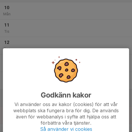
10
Mån
11
Tis
12
Ons
13
Tor
14
Fre
Godkänn kakor
15
Lör
Vi använder oss av kakor (cookies) för att vår
webbplats ska fungera bra för dig. De används
16
även för webbanalys i syfte att hjälpa oss att
Sön
förbättra våra tjänster.
v.34
Så använder vi cookies