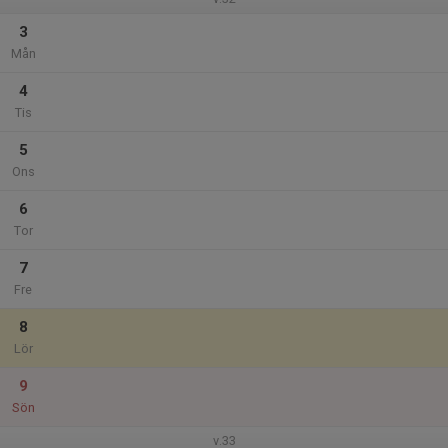
3
Mån
4
Tis
5
Ons
6
Tor
7
Fre
8
Lör
9
Sön
v.33