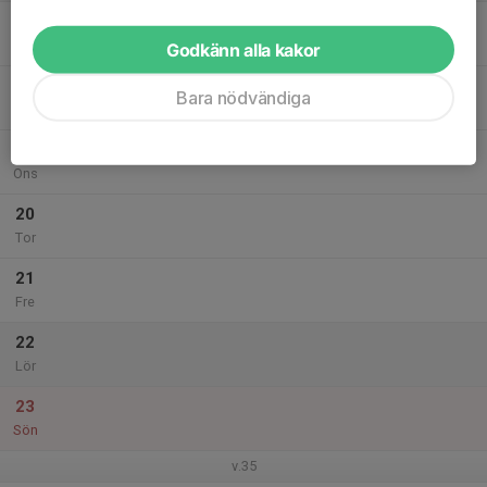
17
Mån
Godkänn alla kakor
18
Bara nödvändiga
Tis
19
Ons
20
Tor
21
Fre
22
Lör
23
Sön
v.35