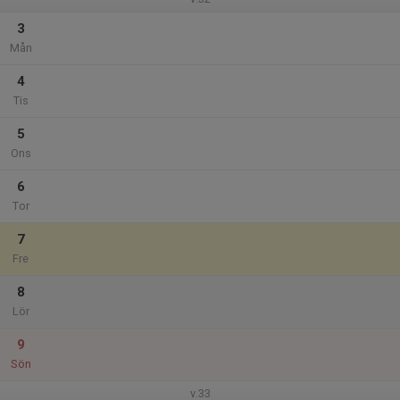
3
Mån
4
Tis
5
Ons
6
Tor
7
Fre
8
Lör
9
Sön
v.33