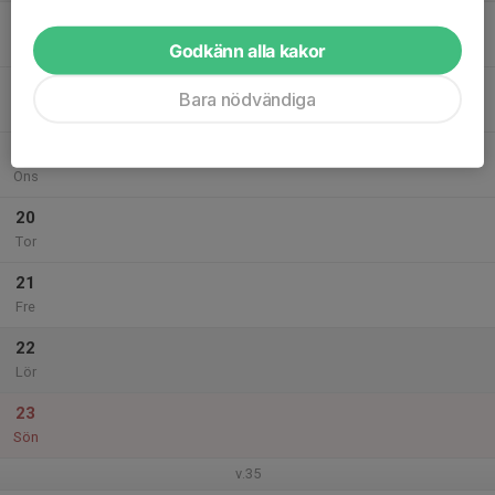
17
Mån
Godkänn alla kakor
18
Bara nödvändiga
Tis
19
Ons
20
Tor
21
Fre
22
Lör
23
Sön
v.35