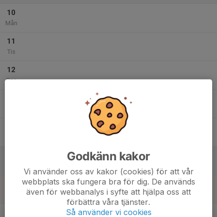
10
Mån
11
Tis
12
Ons
13
Tor
14
Fre
Godkänn kakor
15
Lör
Vi använder oss av kakor (cookies) för att vår
webbplats ska fungera bra för dig. De används
16
även för webbanalys i syfte att hjälpa oss att
Sön
förbättra våra tjänster.
v.34
Så använder vi cookies