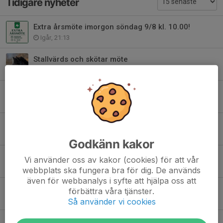
Tidigare nyheter
Extra årsmöte imorgon söndag 9/8 kl. 10.00!
Igår, 21:13
Stallvärds och skötar möte
7 aug, 08:21
Ridskolans aktiviteter under hösten-26
7 aug, 08:09
Vi startar ny grupp med Pararidning!
4 aug, 09:30
Godkänn kakor
Välkomna på vår Sensommardressyr 💚
Vi använder oss av kakor (cookies) för att vår
30 jul, 23:01
webbplats ska fungera bra för dig. De används
även för webbanalys i syfte att hjälpa oss att
Hemma igen !
förbättra våra tjänster.
27 jul, 10:19
Så använder vi cookies
Kallelse till Extra Årsmöte 2026!