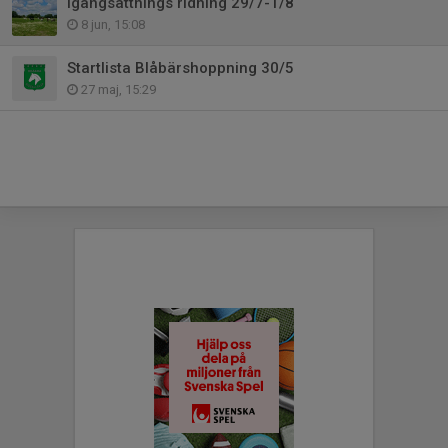
Igångsättnings ridning 29/7-1/8
8 jun, 15:08
Startlista Blåbärshoppning 30/5
27 maj, 15:29