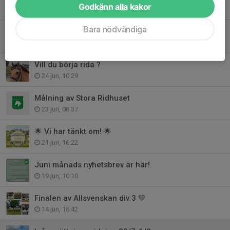
Godkänn alla kakor
26 jul, 20:33
Bara nödvändiga
Inom kort kallar vi till extra årsmöte!
9 jul, 13:30
Vill du börja rida ?
24 jun, 10:29
Målning av Stora Ridhuset
23 jun, 08:37
🌟 Vi har tänkt om! 🌟
21 jun, 16:22
Juni månads nyhetsbrev är här!
19 jun, 10:10
Finalen av Allsvenskan div.3 💚
14 jun, 16:42