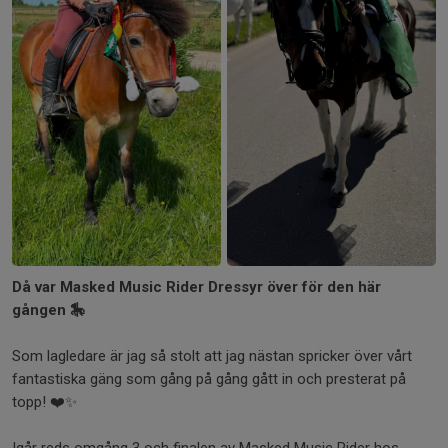
+4
Då var Masked Music Rider Dressyr över för den här
gången 🎠
Som lagledare är jag så stolt att jag nästan spricker över vårt
fantastiska gäng som gång på gång gått in och presterat på
topp! ❤️✨
Igår reds omgång 3 och finalen av Masked Music Rider hos