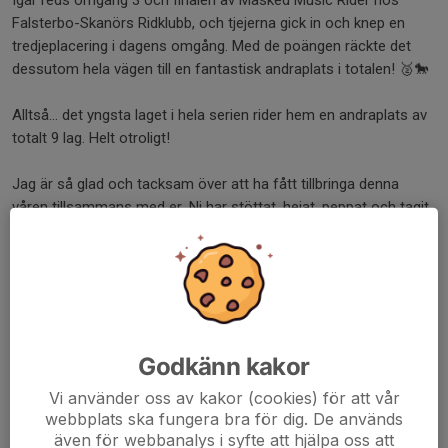
Falsterbo-Skanörs Ridklubb, och tjejerna gick in och knep en
tredjeplacering i dagens omgång. Med de poängen räckte det
dessutom hela vägen till en fantastisk andraplats i totalen! 🥈🐎
Alltså… det yngsta laget i hela serien rider hem en andraplats av
totalt 9 lag. Helt otroligt!
Jag är så glad och tacksam över att ha fått tillbringa denna
våren tillsammans med er. Ni har stöttat, hejat, peppat och tagit
hand om varandra hela vägen – precis så ÖRS-andan ska vara
💚
I laget red:
• Sigrid Hinn på Backdalas Gina T
• Izadora Lundgren på Avondales Cash Crisis
Godkänn kakor
• Alma Nilsonius på Comeback Jack
• Tibelle Kjellberg på Alize
Vi använder oss av kakor (cookies) för att vår
webbplats ska fungera bra för dig. De används
Tack för att jag fått hänga med er. Ni är fantastiska hela högen
även för webbanalys i syfte att hjälpa oss att