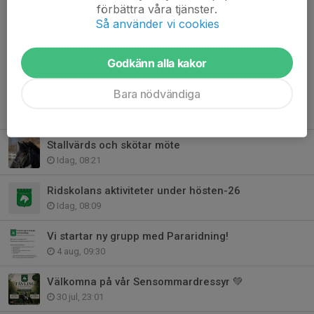
förbättra våra tjänster.
och jag kommer verkligen sakna att hänga med er 💚 //Linda
Så använder vi cookies
Dela nyhet
Godkänn alla kakor
Bara nödvändiga
Tidigare nyheter
Stallvärds och skötar möte
Idag, 08:21
Ridskolans aktiviteter under hösten-26
Idag, 08:09
Vi startar ny grupp med Pararidning!
4 aug, 09:30
Välkomna på vår Sensommardressyr 💚
30 jul, 23:01