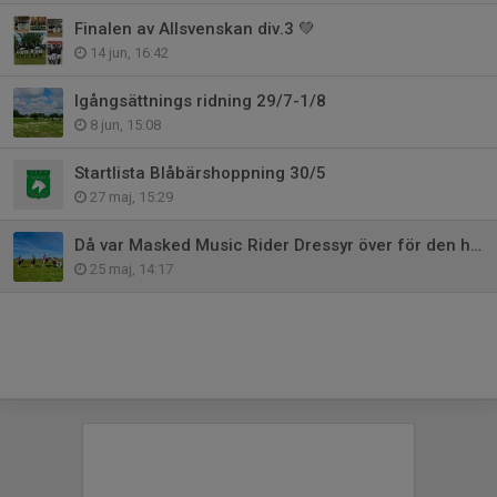
Finalen av Allsvenskan div.3 💚
14 jun, 16:42
Igångsättnings ridning 29/7-1/8
8 jun, 15:08
Startlista Blåbärshoppning 30/5
27 maj, 15:29
Då var Masked Music Rider Dressyr över för den här gången 🎠
25 maj, 14:17