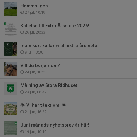
Hemma igen !
27 jul, 10:19
Kallelse till Extra Årsmöte 2026!
26 jul, 20:33
Inom kort kallar vi till extra årsmöte!
9 jul, 13:30
Vill du börja rida ?
24 jun, 10:29
Målning av Stora Ridhuset
23 jun, 08:37
🌟 Vi har tänkt om! 🌟
21 jun, 16:22
Juni månads nyhetsbrev är här!
19 jun, 10:10