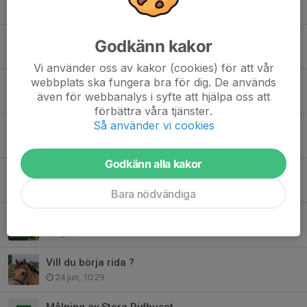
Tidigare nyheter
Vi startar ny grupp med Pararidning!
Godkänn kakor
4 aug, 09:30
Vi använder oss av kakor (cookies) för att vår
webbplats ska fungera bra för dig. De används
Välkomna på vår Sensommardressyr 💚
även för webbanalys i syfte att hjälpa oss att
30 jul, 23:01
förbättra våra tjänster.
Så använder vi cookies
Hemma igen !
27 jul, 10:19
Godkänn alla kakor
Kallelse till Extra Årsmöte 2026!
26 jul, 20:33
Bara nödvändiga
Inom kort kallar vi till extra årsmöte!
9 jul, 13:30
Vill du börja rida ?
24 jun, 10:29