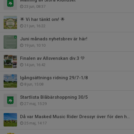
Målning av Stora Ridhuset
23 jun, 08:37
🌟 Vi har tänkt om! 🌟
21 jun, 16:22
Juni månads nyhetsbrev är här!
19 jun, 10:10
Finalen av Allsvenskan div.3 💚
14 jun, 16:42
Igångsättnings ridning 29/7-1/8
8 jun, 15:08
Startlista Blåbärshoppning 30/5
27 maj, 15:29
Då var Masked Music Rider Dressyr över för den här gången 🎠
25 maj, 14:17