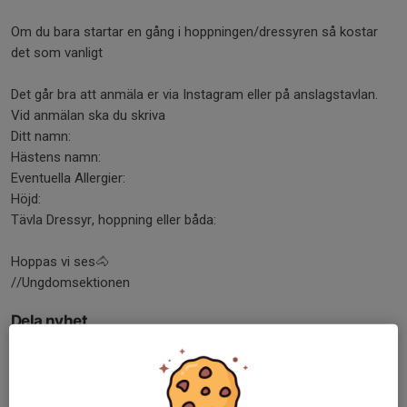
Om du bara startar en gång i hoppningen/dressyren så kostar
det som vanligt
Det går bra att anmäla er via Instagram eller på anslagstavlan.
Vid anmälan ska du skriva
Ditt namn:
Hästens namn:
Eventuella Allergier:
Höjd:
Tävla Dressyr, hoppning eller båda:
Hoppas vi ses🐴
//Ungdomsektionen
Dela nyhet