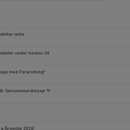
 skötar möte
iviteter under hösten-26
grupp med Pararidning!
år Sensommardressyr 💚
xtra Årsmöte 2026!