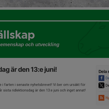
llskap
gemenskap och utveckling
dag är den 13:e juni!
Dela 
De
 i farten i senaste nyhetsbrevet! Vi ber om ursäkt för
De
vår sista ridlektionsdag är den 13:e juni och inget annat!
Ny