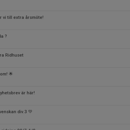
 vi till extra årsmöte!
da ?
ra Ridhuset
 om! 🌟
hetsbrev är här!
venskan div.3 💚