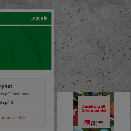
Logga in
nyhet
la på Facebook
la på X
heter via RSS