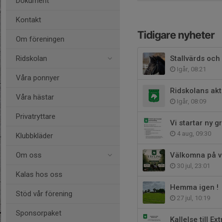
Dokument
Kontakt
Tidigare nyheter
Om föreningen
Ridskolan
Stallvärds och
Igår, 08:21
Våra ponnyer
Ridskolans akt
Våra hästar
Igår, 08:09
Privatryttare
Vi startar ny 
4 aug, 09:30
Klubbkläder
Om oss
Välkomna på v
30 jul, 23:01
Kalas hos oss
Hemma igen !
Stöd vår förening
27 jul, 10:19
Sponsorpaket
Kallelse till E