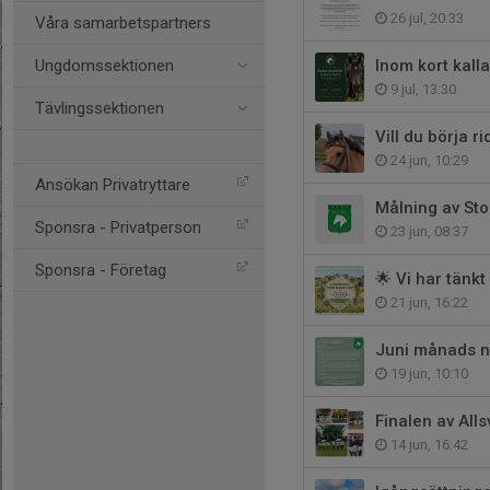
26 jul, 20:33
Våra samarbetspartners
Ungdomssektionen
Inom kort kallar
9 jul, 13:30
Tävlingssektionen
Vill du börja ri
24 jun, 10:29
Ansökan Privatryttare
Målning av Sto
Sponsra - Privatperson
23 jun, 08:37
Sponsra - Företag
🌟 Vi har tänkt
21 jun, 16:22
Juni månads ny
19 jun, 10:10
Finalen av Alls
14 jun, 16:42