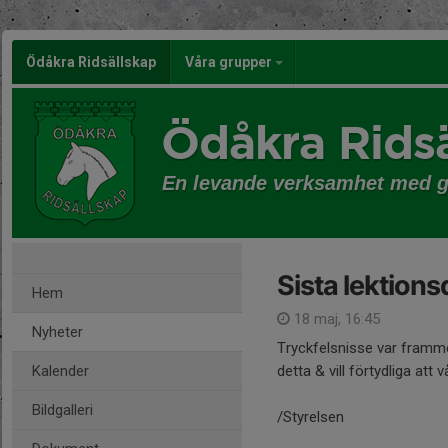
Ödåkra Ridsällskap
Våra grupper
Ödåkra Ridsä
En levande verksamhet med 
Sista lektions
Hem
18 maj, 16:45
Nyheter
Tryckfelsnisse var framme
Kalender
detta & vill förtydliga att 
Bildgalleri
/Styrelsen