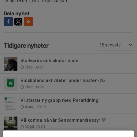
18.00-19.00 ( ors. 19.00-20.00 )
Dela nyhet
Tidigare nyheter
Stallvärds och skötar möte
Idag, 08:21
Ridskolans aktiviteter under hösten-26
Idag, 08:09
Vi startar ny grupp med Pararidning!
4 aug, 09:30
Välkomna på vår Sensommardressyr 💚
30 jul, 23:01