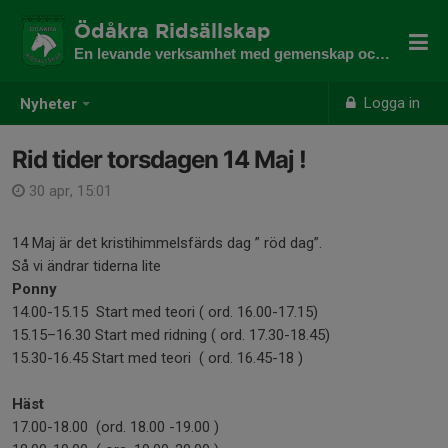
Ödåkra Ridsällskap
En levande verksamhet med gemenskap och utveckling
Logga in
Nyheter
Rid tider torsdagen 14 Maj !
30 apr, 15:01
14 Maj är det kristihimmelsfärds dag ” röd dag”.
Så vi ändrar tiderna lite
Ponny
14.00-15.15 Start med teori ( ord. 16.00-17.15)
15.15–16.30 Start med ridning ( ord. 17.30-18.45)
15.30-16.45 Start med teori ( ord. 16.45-18 )
Häst
17.00-18.00 (ord. 18.00 -19.00 )