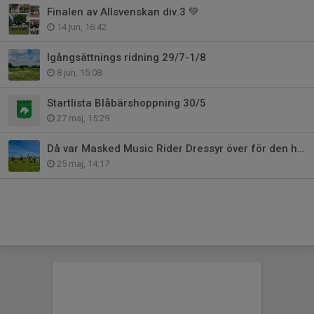
Finalen av Allsvenskan div.3 💚
14 jun, 16:42
Igångsättnings ridning 29/7-1/8
8 jun, 15:08
Startlista Blåbärshoppning 30/5
27 maj, 15:29
Då var Masked Music Rider Dressyr över för den här gången 🎠
25 maj, 14:17