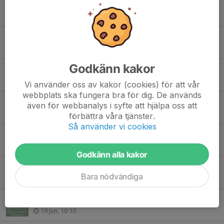
Hemma igen !
27 jul, 10:19
Kallelse till Extra Årsmöte 2026!
26 jul, 20:33
Godkänn kakor
Inom kort kallar vi till extra årsmöte!
9 jul, 13:30
Vi använder oss av kakor (cookies) för att vår
webbplats ska fungera bra för dig. De används
Vill du börja rida ?
även för webbanalys i syfte att hjälpa oss att
24 jun, 10:29
förbättra våra tjänster.
Så använder vi cookies
Målning av Stora Ridhuset
23 jun, 08:37
Godkänn alla kakor
🌟 Vi har tänkt om! 🌟
Bara nödvändiga
21 jun, 16:22
Juni månads nyhetsbrev är här!
19 jun, 10:10