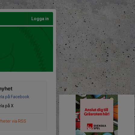
Logga in
nyhet
la på Facebook
la på X
heter via RSS