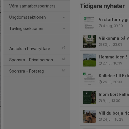
Tidigare nyheter
Våra samarbetspartners
Ungdomssektionen
Vi startar ny 
4 aug, 09:30
Tävlingssektionen
Välkomna på v
30 jul, 23:01
Ansökan Privatryttare
Hemma igen !
Sponsra - Privatperson
27 jul, 10:19
Sponsra - Företag
Kallelse till E
26 jul, 20:33
Inom kort kallar
9 jul, 13:30
Vill du börja ri
24 jun, 10:29