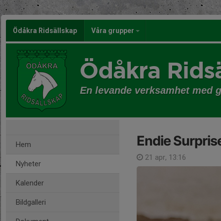
Ödåkra Ridsällskap
Våra grupper
Ödåkra Ridsä
En levande verksamhet med 
Endie Surpris
Hem
21 apr, 13:16
Nyheter
Kalender
Bildgalleri