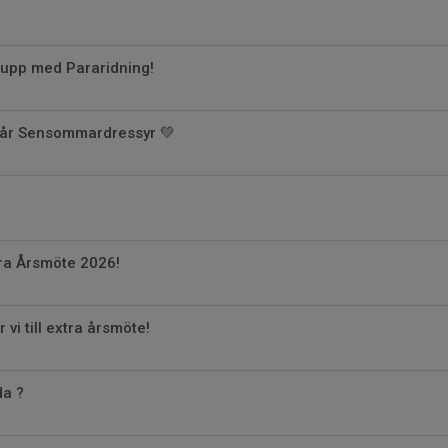
grupp med Pararidning!
år Sensommardressyr 💚
xtra Årsmöte 2026!
 vi till extra årsmöte!
da ?