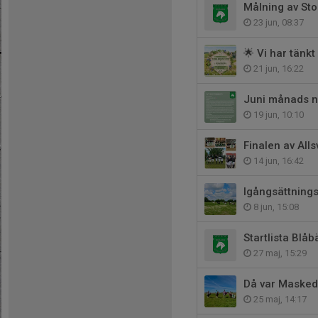
Målning av Sto
23 jun, 08:37
🌟 Vi har tänkt
21 jun, 16:22
Juni månads ny
19 jun, 10:10
Finalen av Alls
14 jun, 16:42
Igångsättnings
8 jun, 15:08
Startlista Blå
27 maj, 15:29
Då var Masked 
25 maj, 14:17