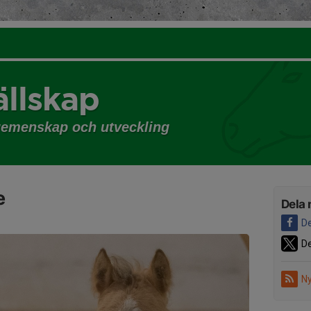
llskap
gemenskap och utveckling
e
Dela 
De
De
Ny