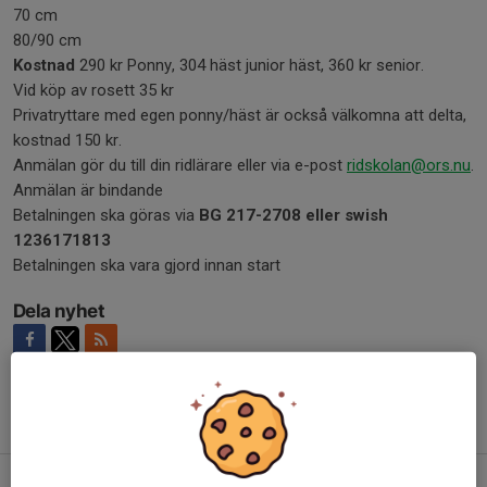
70 cm
80/90 cm
Kostnad
290 kr Ponny, 304 häst junior häst, 360 kr senior.
Vid köp av rosett 35 kr
Privatryttare med egen ponny/häst är också välkomna att delta,
kostnad 150 kr.
Anmälan gör du till din ridlärare eller via e-post
ridskolan@ors.nu
.
Anmälan är bindande
Betalningen ska göras via
BG 217-2708 eller swish
1236171813
Betalningen ska vara gjord innan start
Dela nyhet
Tidigare nyheter
Vi startar ny grupp med Pararidning!