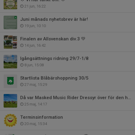
21 jun, 16:22
Juni månads nyhetsbrev är här!
19 jun, 10:10
Finalen av Allsvenskan div.3 💚
14 jun, 16:42
Igångsättnings ridning 29/7-1/8
8 jun, 15:08
Startlista Blåbärshoppning 30/5
27 maj, 15:29
Då var Masked Music Rider Dressyr över för den här gången 🎠
25 maj, 14:17
Terminsinformation
20 maj, 15:34