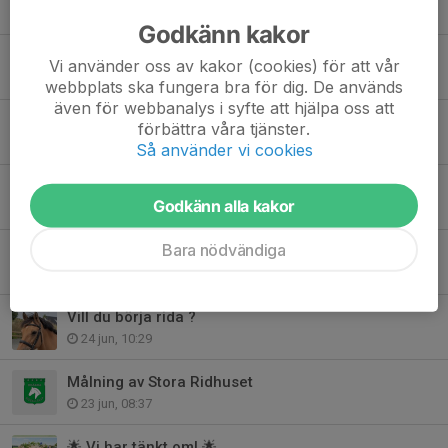
4 aug, 09:30
Godkänn kakor
Välkomna på vår Sensommardressyr 💚
Vi använder oss av kakor (cookies) för att vår
30 jul, 23:01
webbplats ska fungera bra för dig. De används
även för webbanalys i syfte att hjälpa oss att
Hemma igen !
förbättra våra tjänster.
27 jul, 10:19
Så använder vi cookies
Kallelse till Extra Årsmöte 2026!
Godkänn alla kakor
26 jul, 20:33
Bara nödvändiga
Inom kort kallar vi till extra årsmöte!
9 jul, 13:30
Vill du börja rida ?
24 jun, 10:29
Målning av Stora Ridhuset
23 jun, 08:37
🌟 Vi har tänkt om! 🌟