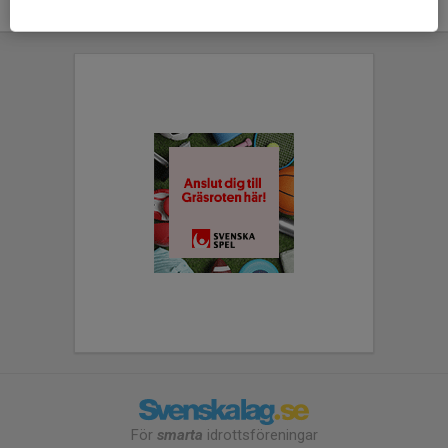
För
smarta
idrottsföreningar